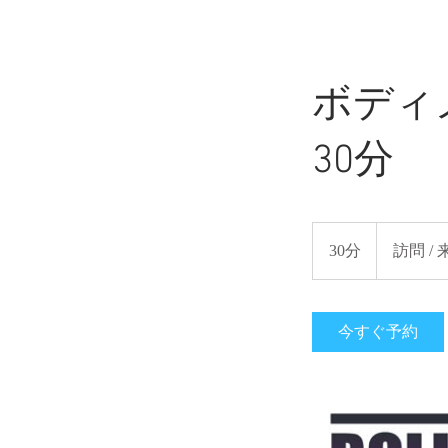
ボディメ
30分
訪
問
30分
3
訪問 /
/
来
0
店
分
時
に
支
今すぐ予約
払
い