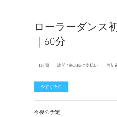
ローラーダンス初級
｜60分
訪
問
1時間
1
訪問 / 来店時に支払い
西新宿
/
来
時
店
時
に
支
今すぐ予約
払
い
今後の予定