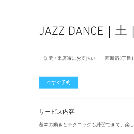
JAZZ DANCE
訪
問
訪問 / 来店時にお支払い
西新宿8丁目18
/
来
店
時
に
お
今すぐ予約
支
払
い
サービス内容
基本の動きとテクニックも練習できて、楽