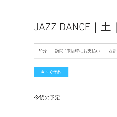
JAZZ DANCE｜
訪
問
50分
5
訪問 / 来店時にお支払い
西新
/
来
0
店
分
時
に
お
今すぐ予約
支
払
い
今後の予定