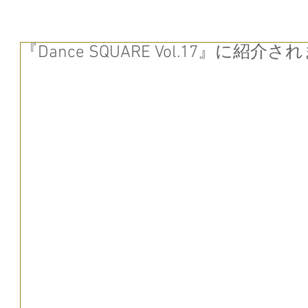
『Dance SQUARE Vol.17』に紹介