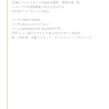
11歳よりジャズダンスを始める新宿「黒鳥の湖」他、
ショーパブ出演多数振り付けも手がける
2013年ベリーダンスと出会う
フジTV SMAP×SMAP
フジTV めちゃ×2イケてるッ！
ゲーム beatmania DX Sense2007 PV
DVD ジュリ扇エクササイズ 振り付けサポート&出演
他、CM出演、企業パーティー、ダンスイベントプロデュース