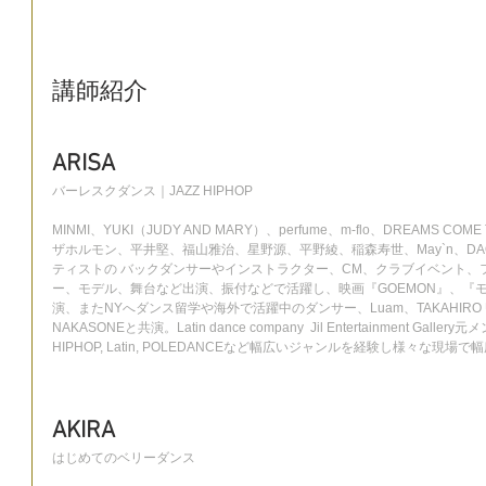
講師紹介
ARISA
バーレスクダンス｜JAZZ HIPHOP
MINMI、YUKI（JUDY AND MARY）、perfume、m-flo、DREAMS CO
ザホルモン、平井堅、福山雅治、星野源、平野綾、稲森寿世、May`n、DA
ティストの バックダンサーやインストラクター、CM、クラブイベント、
ー、モデル、舞台など出演、振付などで活躍し、映画『GOEMON』、『
演、またNYへダンス留学や海外で活躍中のダンサー、Luam、TAKAHIRO U
NAKASONEと共演。Latin dance company  Jil Entertainment Gallery
HIPHOP, Latin, POLEDANCEなど幅広いジャンルを経験し様々な現場
AKIRA
はじめてのベリーダンス