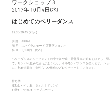
ワークショップ 3
2017年 10月4日(水)
はじめてのベリーダンス
19:30-20:45 (75分)
講 師：AKIRA
場 所：スパイラルモード 西新宿スタジオ
料 金：1,500円（税込）
ベリーダンスのムーブメントの中で首や肩・骨盤周りの筋肉をほぐし、歪
て、リンパや血液の流れがよくなり、ホルモンバランスを整えます。ショ
に、魅せる動き・女性らしい動作などレクチャーしていきます。
持ち物
運動しやすい服｜タオル｜ドリンク
お持ちであれば ヒップスカーフ