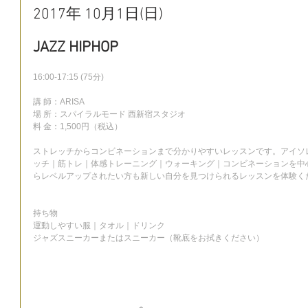
2017年 10月1日(日)
JAZZ HIPHOP
16:00-17:15 (75分)
講 師：ARISA
場 所：スパイラルモード 西新宿スタジオ
料 金：1,500円（税込）
ストレッチからコンビネーションまで分かりやすいレッスンです。アイソ
ッチ｜筋トレ｜体感トレーニング｜ウォーキング｜コンビネーションを中
らレベルアップされたい方も新しい自分を見つけられるレッスンを体験く
持ち物
運動しやすい服｜タオル｜ドリンク
ジャズスニーカーまたはスニーカー（靴底をお拭きください）