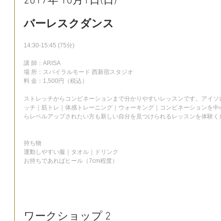
2017年 10月1日(日)
バーレスクダンス
14:30-15:45 (75分)
講 師：ARISA
場 所：スパイラルモード 西新宿スタジオ
料 金：1,500円（税込）
ストレッチからコンビネーションまで分かりやすいレッスンです。アイソ
ッチ｜筋トレ｜体感トレーニング｜ウォーキング｜コンビネーションを中
らレベルアップされたい方も新しい自分を見つけられるレッスンを体験く
持ち物
運動しやすい服｜タオル｜ドリンク
お持ちであればヒール（7cm程度）
ワークショップ 2