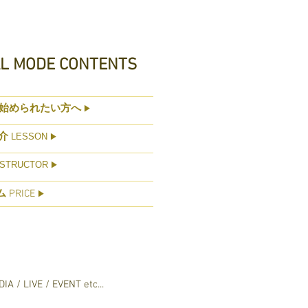
AL MODE CONTENTS
始められたい方へ
▶
介
LESSON
▶
STRUCTOR
▶
ム
PRICE
▶
IA / LIVE / EVENT etc...