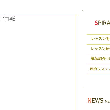
替 情報
S
PIR
レッスンを
レッスン紹
講師紹介
IN
料金システ
N
EWS
MED