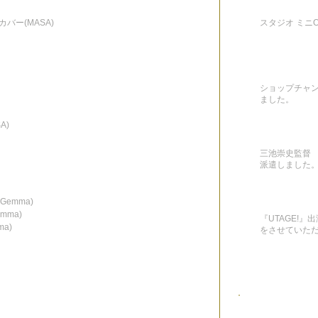
Yカバー(MASA)
スタジオ ミニON
ショップチャ
ました。
A)
三池崇史監督 
派遣しました
(Gemma)
emma)
『UTAGE!
ma)
をさせていた