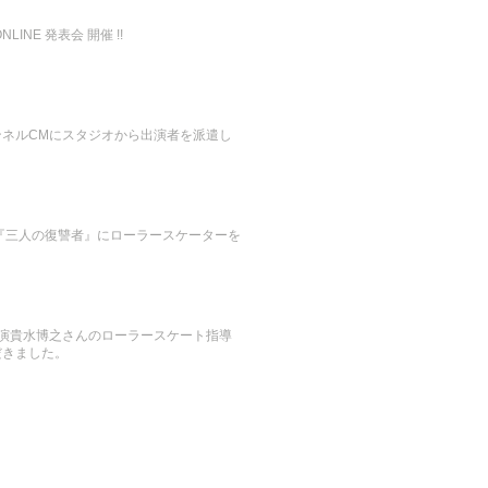
LINE 発表会 開催 !!
ンネルCMにスタジオから出演者を派遣し
『三人の復讐者』にローラースケーターを
。
』出演貴水博之さんのローラースケート指導
だきました。