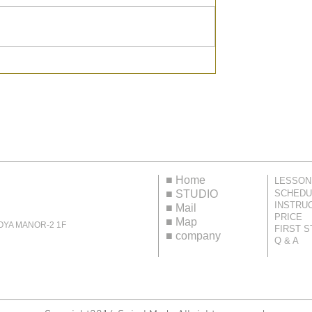
■
Home
LESSON
■
STUDIO
SCHEDU
INSTRU
■
Mail
PRICE
■
Map
 MANOR-2 1F
FIRST S
■
company
Q & A