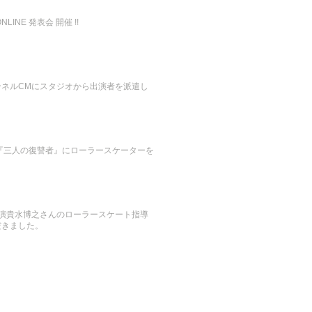
LINE 発表会 開催 !!
ンネルCMにスタジオから出演者を派遣し
『三人の復讐者』にローラースケーターを
。
』出演貴水博之さんのローラースケート指導
だきました。