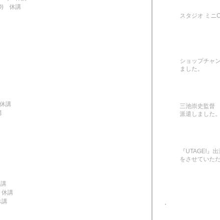
KO)　休講
スタジオ ミニON
ショップチャ
ました。
)　休講
三池崇史監督 
講
派遣しました
『UTAGE!
をさせていた
休講
)　休講
　休講