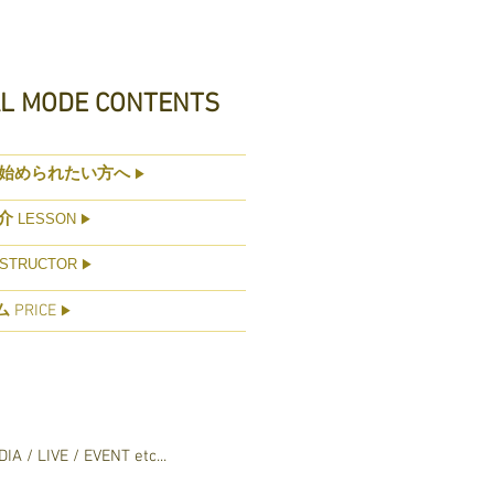
AL MODE CONTENTS
始められたい方へ
▶
介
LESSON
▶
STRUCTOR
▶
ム
PRICE
▶
IA / LIVE / EVENT etc...