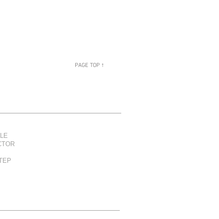
PAGE TOP ↑
LE
CTOR
TEP