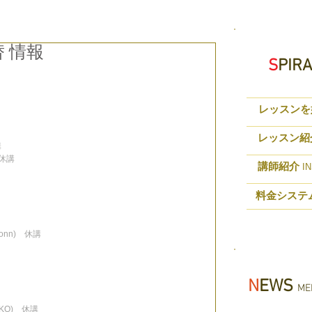
替 情報
S
PIR
レッスンを
レッスン紹
講
　休講
講師紹介
IN
料金システ
(Yonn)　休講
N
EWS
MED
IKO)　休講