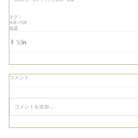
20:45 ポールトリック (YUKI)　休講
タグ：
休講 / 代講
休講
コメント
コメントを追加…