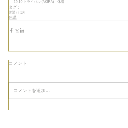
19:10 トライバル (AKIRA)　休講
タグ：
休講 / 代講
休講
コメント
コメントを追加…