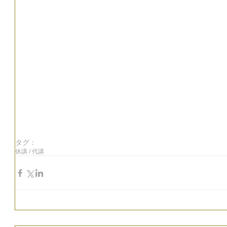
タグ：
休講 / 代講