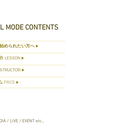
AL MODE CONTENTS
始められたい方へ
▶
介
LESSON
▶
STRUCTOR
▶
ム
PRICE
▶
IA / LIVE / EVENT etc...