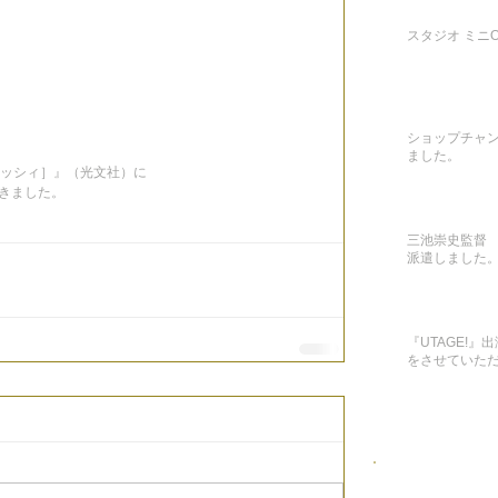
スタジオ ミニON
ショップチャ
ました。
［クラッシィ］』（光文社）に
きました。
三池崇史監督 
派遣しました
『UTAGE!
をさせていた