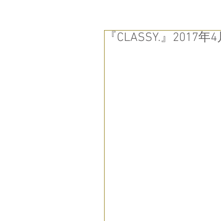
『CLASSY.』201