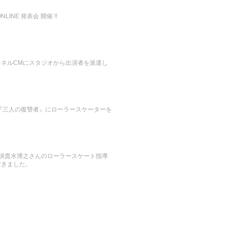
LINE 発表会 開催 !!
ンネルCMにスタジオから出演者を派遣し
『三人の復讐者』にローラースケーターを
。
』出演貴水博之さんのローラースケート指導
だきました。