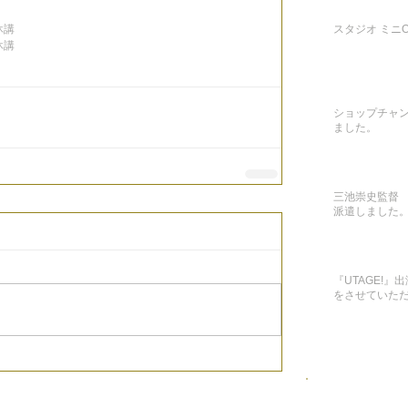
休講
スタジオ ミニON
休講
ショップチャ
ました。
三池崇史監督 
派遣しました
『UTAGE!
をさせていた