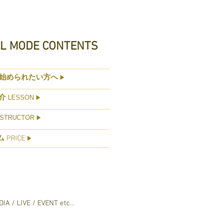
AL MODE CONTENTS
始められたい方へ
▶
介
LESSON
▶
STRUCTOR
▶
ム
PRICE
▶
IA / LIVE / EVENT etc...