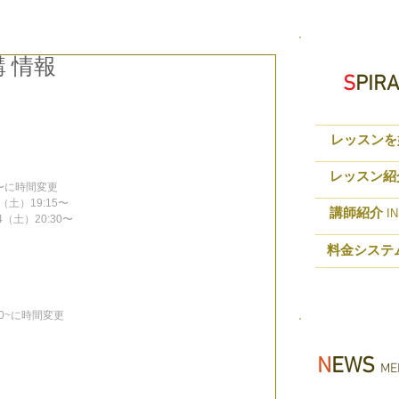
講 情報
S
PIR
レッスンを
レッスン紹
:15〜に時間変更
4（土）19:15〜
講師紹介
IN
4（土）20:30〜
料金システ
1:50~に時間変更
N
EWS
MED