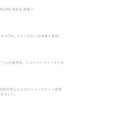
LINE 発表会 開催 !!
ンネルCMにスタジオから出演者を派遣し
『三人の復讐者』にローラースケーターを
。
』出演貴水博之さんのローラースケート指導
だきました。