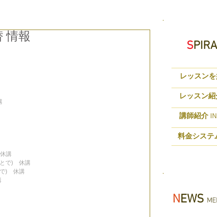
替 情報
S
PIR
レッスンを
レッスン紹
講
講師紹介
IN
料金システ
　休講
ひとで)　休講
とで)　休講
講
N
EWS
MED