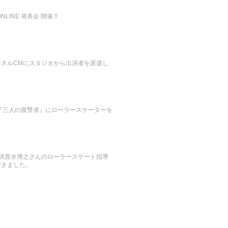
LINE 発表会 開催 !!
ンネルCMにスタジオから出演者を派遣し
『三人の復讐者』にローラースケーターを
。
』出演貴水博之さんのローラースケート指導
だきました。