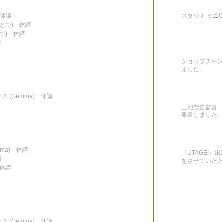
　休講
スタジオ ミニON
ひとで)　休講
とで)　休講
講
ショップチャ
ました。
クラス (Gemma)　休講
三池崇史監督 
派遣しました
mma)　休講
『UTAGE!
講
をさせていた
)　休講
クラス (Gemma)　休講