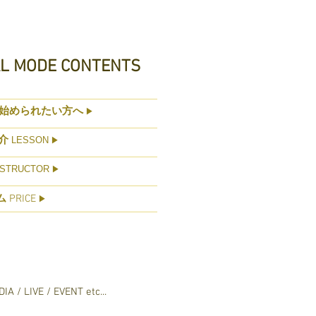
AL MODE CONTENTS
始められたい方へ
▶
介
LESSON
▶
STRUCTOR
▶
ム
PRICE
▶
IA / LIVE / EVENT etc...