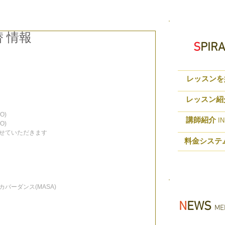
替 情報
S
PIR
レッスンを
レッスン紹
O)
講師紹介
IN
O)
せていただきます
料金システ
Yカバーダンス(MASA)
N
EWS
MED