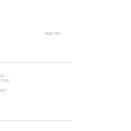
PAGE TOP ↑
LE
CTOR
TEP