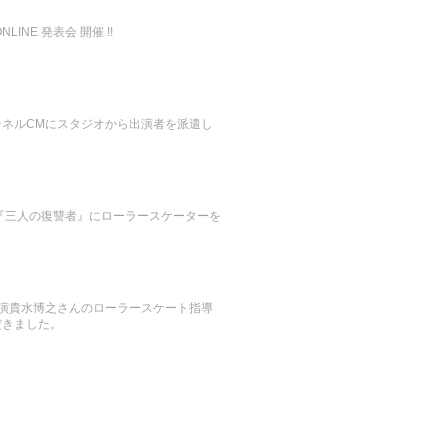
LINE 発表会 開催 !!
ンネルCMにスタジオから出演者を派遣し
『三人の復讐者』にローラースケーターを
。
』出演貴水博之さんのローラースケート指導
だきました。