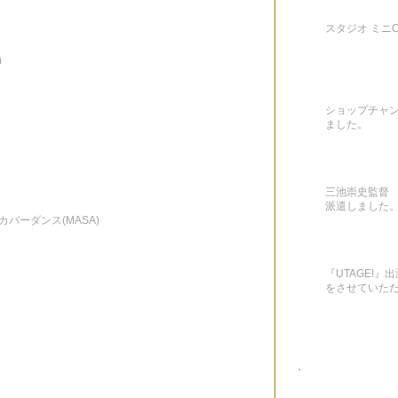
スタジオ ミニON
)
ショップチャ
ました。
三池崇史監督 
派遣しました
Yカバーダンス(MASA)
『UTAGE!
をさせていた