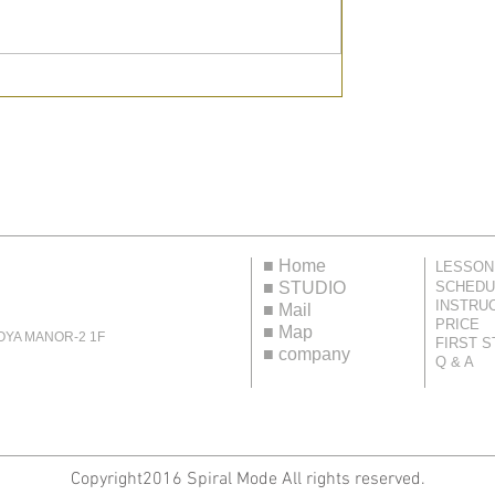
■
Home
LESSON
■
STUDIO
SCHEDU
INSTRU
■
Mail
PRICE
■
Map
 MANOR-2 1F
FIRST S
■
company
Q & A
Copyright2016 Spiral Mode All rights reserved.