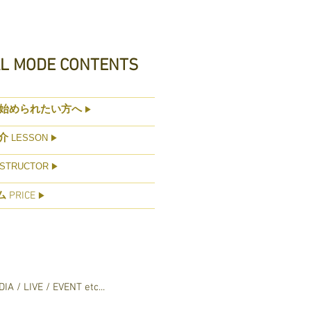
AL MODE CONTENTS
始められたい方へ
▶
介
LESSON
▶
STRUCTOR
▶
ム
PRICE
▶
IA / LIVE / EVENT etc...