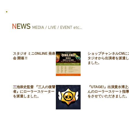
N
EWS
MEDIA / LIVE / EVENT etc...
スタジオ ミニONLINE 発表
ショップチャンネルCMに
会 開催 !!
タジオから出演者を派遣し
ました。
三池崇史監督 『三人の復讐
『UTAGE!』出演貴水博之
者』にローラースケーター
んのローラースケート指導
を派遣しました。
をさせていただきました。