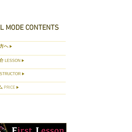
AL MODE CONTENTS
方へ
▶
介
LESSON
▶
STRUCTOR
▶
ム
PRICE
▶