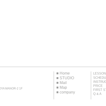
■
Home
LESSON
■
STUDIO
SCHEDU
INSTRU
■
Mail
PRICE
■
Map
 MANOR-2 1F
FIRST S
■
company
Q & A