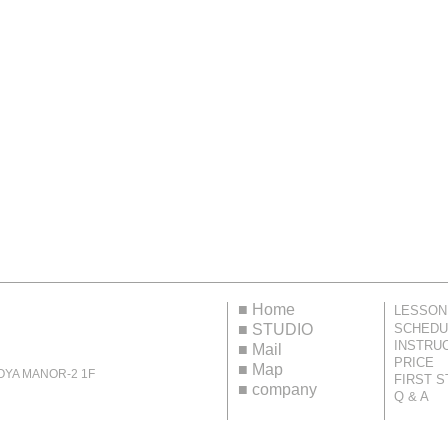
■
Home
LESSON
■
STUDIO
SCHEDU
INSTRU
■
Mail
PRICE
■
Map
 MANOR-2 1F
FIRST S
■
company
Q & A