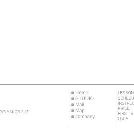
■
Home
LESSON
■
STUDIO
SCHEDU
INSTRU
■
Mail
PRICE
■
Map
 MANOR-2 1F
FIRST S
■
company
Q & A