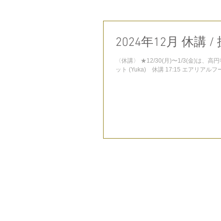
2024年12月 休講 /
〈休講〉 ★12/30(月)〜1/3(金)は、高円寺スタジオ・西新宿スタ
ット (Yuka) 休講 17:15 エアリアルフー