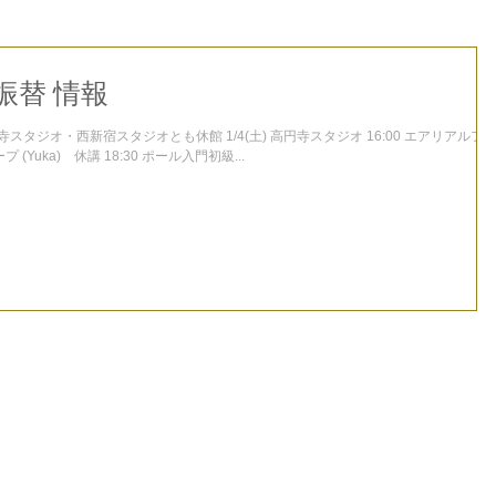
 振替 情報
ジオとも休館 1/4(土) 高円寺スタジオ 16:00 エアリアルフィ
プ (Yuka) 休講 18:30 ポール入門初級...