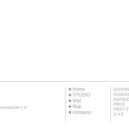
■
Home
LESSON
■
STUDIO
SCHEDU
INSTRU
■
Mail
PRICE
■
Map
 MANOR-2 1F
FIRST S
■
company
Q & A