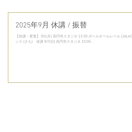
2025年9月 休講 / 振替
【休講・変更】 9/1(月) 高円寺スタジオ 13:30 ポールオールレベル (JaLeCo) 休講 9/6(土) 西新宿スタジオ 12:30 ジャズダ
ンス (さち) 休講 9/7(日) 高円寺スタジオ 15:00...