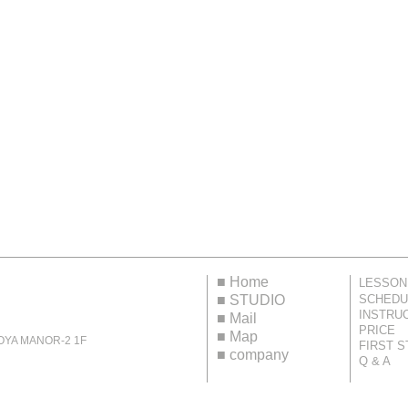
■
Home
LESSON
■
STUDIO
SCHEDU
INSTRU
■
Mail
PRICE
■
Map
 MANOR-2 1F
FIRST S
■
company
Q & A